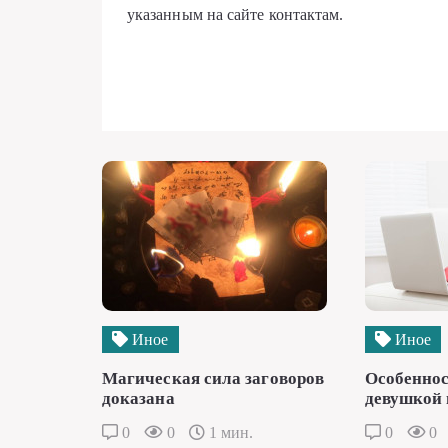
указанным на сайте контактам.
Иное
Иное
Магическая сила заговоров
Особеннос
доказана
девушкой 
0
0
1 мин.
0
0