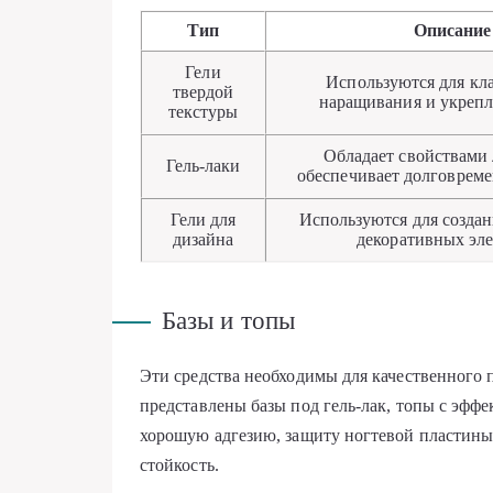
Тип
Описание
Гели
Используются для кл
твердой
наращивания и укрепл
текстуры
Обладает свойствами л
Гель-лаки
обеспечивает долговрем
Гели для
Используются для созда
дизайна
декоративных эл
Базы и топы
Эти средства необходимы для качественного 
представлены базы под гель-лак, топы с эфф
хорошую адгезию, защиту ногтевой пластин
стойкость.