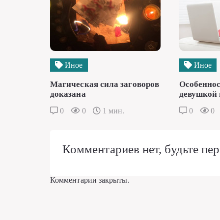
Иное
Иное
Магическая сила заговоров
Особеннос
доказана
девушкой 
0
0
1 мин.
0
0
Комментариев нет, будьте пер
Комментарии закрыты.