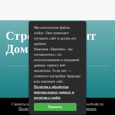
Мы используем файлы
Стройка Ремонт
cookie. Они помогают
улучшать сайт и делать его
удобнее.
Дом Отделка
Нажимая «Принять», вы
соглашаетесь с их
использованием и передачей
данных сервису веб-
аналитики. Если нет —
измените настройки браузера
Карта сайта
или покиньте сайт.
Политика конфиденциальности
Политика обработки
персональных данных и
политика cookie
Связаться с редакцией сайта: vilic.ru@mailwebsite.ru
Принять
Политика обработки персональных данных