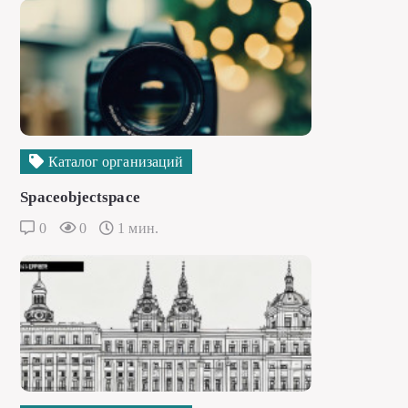
Каталог организаций
Spaceobjectspace
0
0
1 мин.