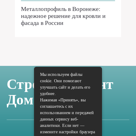
Металлопрофиль в Воронеже:
надежное решение для кровли и
фасада в России
Мы используем файлы
Стройка Ремонт
cookie. Они помогают
улучшать сайт и делать его
удобнее.
Дом Отделка
Нажимая «Принять», вы
соглашаетесь с их
использованием и передачей
данных сервису веб-
аналитики. Если нет —
измените настройки браузера
Карта сайта