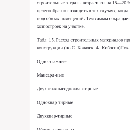
строительные затраты воз­растают на 15—20 
целесообразно возводить в тех случаях, когд
подсобных по­мещений. Тем самым сокращаетс
хозпостроек на участке.
Табл. 15. Расход строительных материалов п
конструкции (по С. Колачек. Ф. Кобосил)Пок
Одно-этажные
Мансард-ные
Двухэтажныеодноквартирные
Одноквар-тирные
Двухквар-тирные
Общая площадь, м