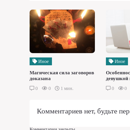
Иное
Иное
Магическая сила заговоров
Особеннос
доказана
девушкой 
0
0
1 мин.
0
0
Комментариев нет, будьте пер
Комментарии закрыты.