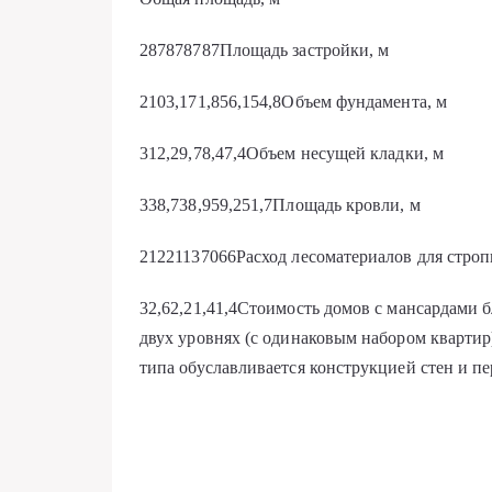
287878787Площадь застройки, м
2103,171,856,154,8Объем фундамента, м
312,29,78,47,4Объем несущей кладки, м
338,738,959,251,7Площадь кровли, м
21221137066Расход лесоматериалов для строп
32,62,21,41,4Стоимость домов с мансардами 
двух уровнях (с одинаковым набором квар­ти
типа обуславливается конструк­цией стен и п