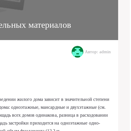
тельных материалов
Автор: admin
ведении жилого дома зависит в значитель­ной степени
 дома: одноэтажные, мансард­ные и двухэтажные (см.
лощадь всех домов одинакова, разница в расходовании
адь за­стройки приходится на одноэтажные одно­
ший объем фундамента (12,2 м