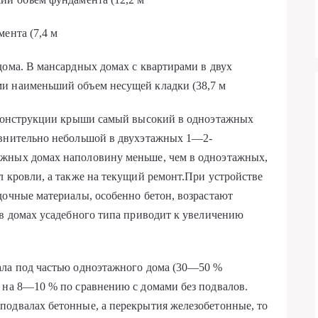
мента (7,4 м
ома. В мансардных домах с квар­тирами в двух
и наименьший объем несу­щей кладки (38,7 м
й конструкции крыши самый высокий в одноэтажных
равнительно небольшой в двухэтажных 1—2-
жных до­мах наполовину меньше, чем в одноэтажных,
л кровли, а также на текущий ремонт.При устройстве
дочные материалы, особен­но бетон, возрастают
в домах усадебного ти­па приводит к увеличению
а­ла под частью одноэтажного дома (30—50 %
 на 8—10 % по сравнению с домами без под­валов.
одвалах бетонные, а перекрытия же­лезобетонные, то