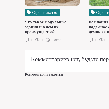
Строительство
Строит
Что такое модульные
Компания 
здания и в чем их
надежное 
преимущество?
демократи
0
0
1 мин.
0
0
Комментариев нет, будьте пер
Комментарии закрыты.