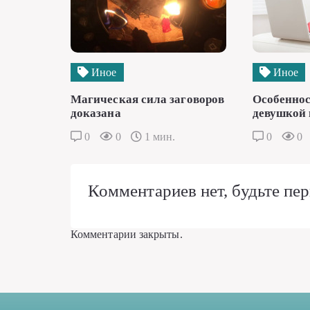
Иное
Иное
Магическая сила заговоров
Особеннос
доказана
девушкой 
0
0
1 мин.
0
0
Комментариев нет, будьте пер
Комментарии закрыты.