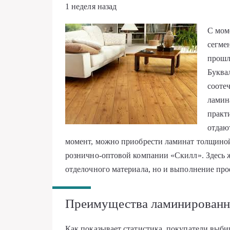
1 неделя назад
С мом
сегме
прошл
Буква
сооте
ламин
практ
отдаю
момент, можно приобрести
ламинат толщиной
рознично-оптовой компании «Скилл». Здесь ж
отделочного материала, но и выполнение пр
Преимущества ламинированн
Как показывает статистика, покупатели выби