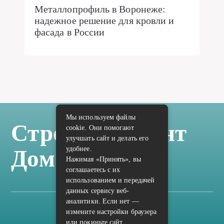
Металлопрофиль в Воронеже:
надежное решение для кровли и
фасада в России
Мы используем файлы
Стройка Ремонт
cookie. Они помогают
улучшать сайт и делать его
удобнее.
Дом Отделка
Нажимая «Принять», вы
соглашаетесь с их
использованием и передачей
данных сервису веб-
аналитики. Если нет —
измените настройки браузера
Карта сайта
или покиньте сайт.