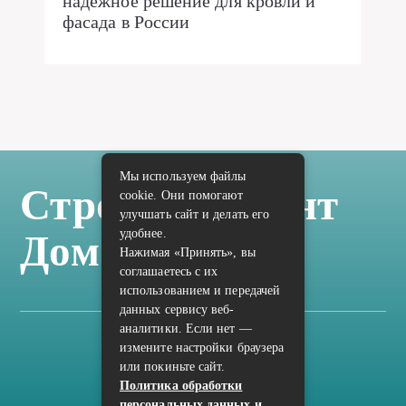
надежное решение для кровли и
фасада в России
Мы используем файлы
Стройка Ремонт
cookie. Они помогают
улучшать сайт и делать его
удобнее.
Дом Отделка
Нажимая «Принять», вы
соглашаетесь с их
использованием и передачей
данных сервису веб-
аналитики. Если нет —
измените настройки браузера
Карта сайта
или покиньте сайт.
Политика конфиденциальности
Политика обработки
персональных данных и