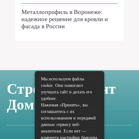
Металлопрофиль в Воронеже:
надежное решение для кровли и
фасада в России
Мы используем файлы
Стройка Ремонт
cookie. Они помогают
улучшать сайт и делать его
удобнее.
Дом Отделка
Нажимая «Принять», вы
соглашаетесь с их
использованием и передачей
данных сервису веб-
аналитики. Если нет —
измените настройки браузера
Карта сайта