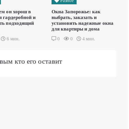
Разное
ем он хорош в
Окна Запорожье: как
я гардеробной и
выбрать, заказать и
ть подходящий
установить надежные окна
для квартиры и дома
6 мин.
0
0
4 мин.
вым кто его оставит