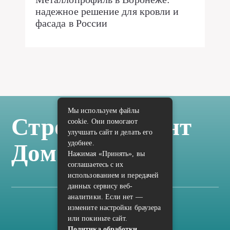
надежное решение для кровли и
фасада в России
Мы используем файлы
Стройка Ремонт
cookie. Они помогают
улучшать сайт и делать его
удобнее.
Дом Отделка
Нажимая «Принять», вы
соглашаетесь с их
использованием и передачей
данных сервису веб-
аналитики. Если нет —
измените настройки браузера
Карта сайта
или покиньте сайт.
Политика конфиденциальности
Политика обработки