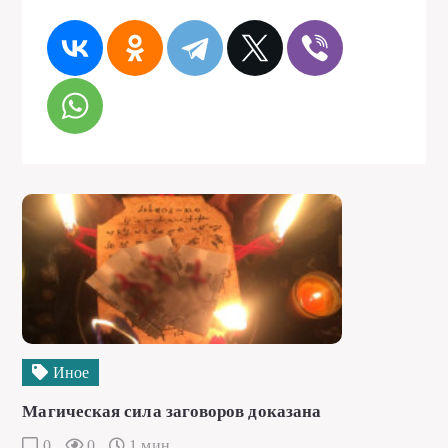
Иное
Магическая сила заговоров доказана
0
0
1 мин.