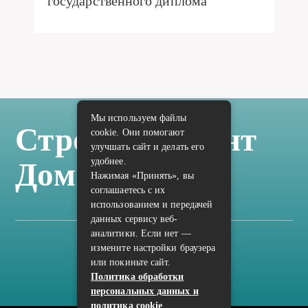
государственного диплома
Мы используем файлы
Стройка Ремонт
cookie. Они помогают
улучшать сайт и делать его
удобнее.
Дом Отделка
Нажимая «Принять», вы
соглашаетесь с их
использованием и передачей
данных сервису веб-
аналитики. Если нет —
измените настройки браузера
Карта сайта
или покиньте сайт.
Политика конфиденциальности
Политика обработки
персональных данных и
политика cookie