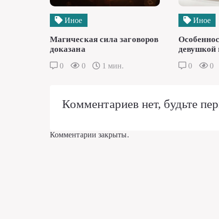
Иное
Иное
Магическая сила заговоров
Особеннос
доказана
девушкой 
0
0
1 мин.
0
0
Комментариев нет, будьте пер
Комментарии закрыты.