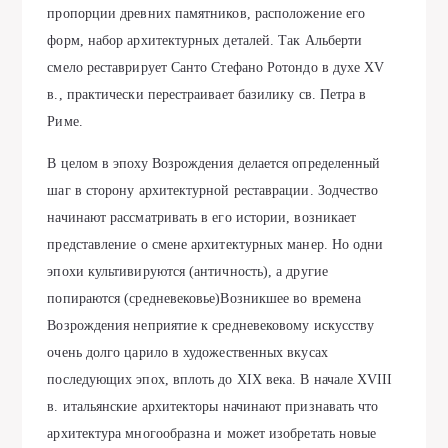
пропорции древних памятников, расположение его
форм, набор архитектурных деталей. Так Альберти
смело реставрирует Санто Стефано Ротондо в духе ХV
в., практически перестраивает базилику св. Петра в
Риме.
В целом в эпоху Возрождения делается определенный
шаг в сторону архитектурной реставрации. Зодчество
начинают рассматривать в его истории, возникает
представление о смене архитектурных манер. Но одни
эпохи культивируются (античность), а другие
попираются (средневековье)Возникшее во времена
Возрождения неприятие к средневековому искусству
очень долго царило в художественных вкусах
последующих эпох, вплоть до XIX века. В начале XVIII
в. итальянские архитекторы начинают признавать что
архитектура многообразна и может изобретать новые