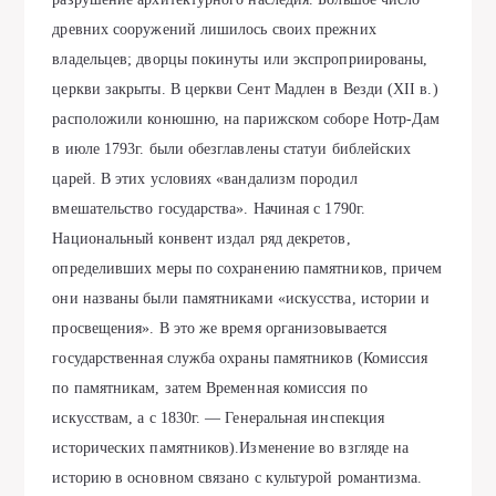
древних сооружений лишилось своих прежних
владельцев; дворцы покинуты или экспроприированы,
церкви закрыты. В церкви Сент Мадлен в Везди (ХII в.)
расположили конюшню, на парижском соборе Нотр-Дам
в июле 1793г. были обезглавлены статуи библейских
царей. В этих условиях «вандализм породил
вмешательство государства». Начиная с 1790г.
Национальный конвент издал ряд декретов,
определивших меры по сохранению памятников, причем
они названы были памятниками «искусства, истории и
просвещения». В это же время организовывается
государственная служба охраны памятников (Комиссия
по памятникам, затем Временная комиссия по
искусствам, а с 1830г. — Генеральная инспекция
исторических памятников).Изменение во взгляде на
историю в основном связано с культурой романтизма.