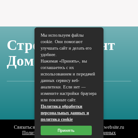
Мы используем файлы
Стройка Ремонт
cookie. Они помогают
улучшать сайт и делать его
удобнее.
Дом Отделка
Нажимая «Принять», вы
соглашаетесь с их
использованием и передачей
данных сервису веб-
аналитики. Если нет —
измените настройки браузера
Карта сайта
или покиньте сайт.
Политика конфиденциальности
Политика обработки
персональных данных и
политика cookie
Связаться с редакцией сайта: vilic.ru@mailwebsite.ru
Принять
Политика обработки персональных данных