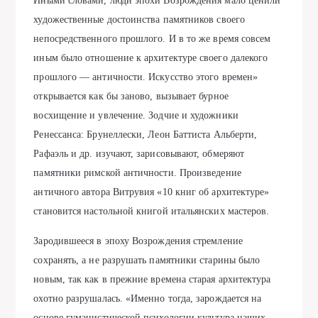
Иными словами, люди эпохи Возрождения мало ценили
художественные достоинства памятников своего
непосредственного прошлого. И в то же время совсем
иным было отношение к архитектуре своего далекого
прошлого — античности. Искусство этого времен»
открывается как бы заново, вызывает бурное
восхищение и увлечение. Зодчие и художники
Ренессанса: Брунеллески, Леон Баттиста Альберти,
Рафаэль и др. изучают, зарисовывают, обмеряют
памятники римской античности. Произведение
античного автора Витрувия «10 книг об архитектуре»
становится настольной книгой итальянских мастеров.
Зародившееся в эпоху Возрождения стремление
сохранять, а не разрушать памятники старины было
новым, так как в прежние времена старая архитектура
охотно разрушалась. «Именно тогда, зарождается на
основе гуманистической психологии культура наших