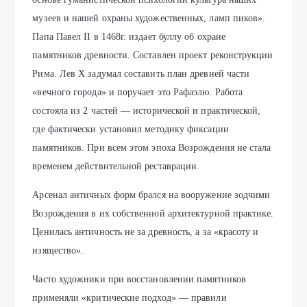
музеев и нашей охраны художественных, ламп пиков».
Папа Павел II в 1468г. издает буллу об охране
памятников древности. Составлен проект реконструкции
Рима. Лев X задумал составить план древней части
«вечного города» и поручает это Рафаэлю. Работа
состояла из 2 частей — исторической и практической,
где фактически установил методику фиксации
памятников. При всем этом эпоха Возрождения не стала
временем действительной реставрации.
Арсенал античных форм брался на вооружение зодчими
Возрождения в их собственной архитектурной практике.
Ценилась античность не за древность, а за «красоту и
изящество».
Часто художники при восстановлении памятников
применяли «критические подход» — правили