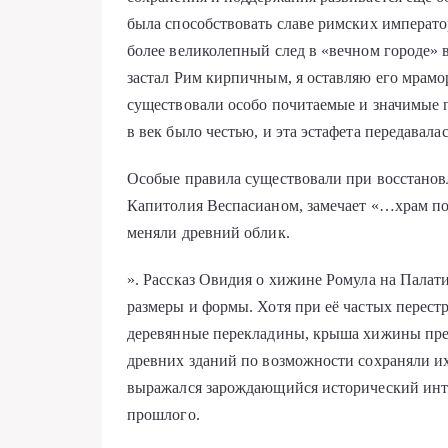
была способствовать славе римских императо
более великолепный след в «вечном городе»
застал Рим кирпичным, я оставляю его мрамо
существовали особо почитаемые и значимые п
в век было честью, и эта эстафета передавала
Особые правила существовали при восстанов
Капитолия Веспасианом, замечает «…храм пос
меняли древний облик.
». Рассказ Овидия о хижине Ромула на Палати
размеры и формы. Хотя при её частых перестр
деревянные перекладины, крыша хижины прев
древних зданий по возможности сохраняли их 
выражался зарождающийся исторический инт
прошлого.