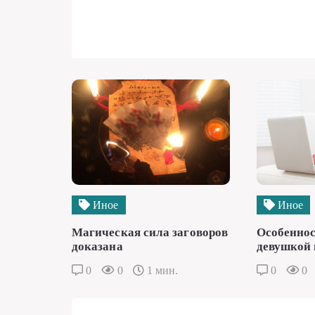
Иное
Иное
Магическая сила заговоров
Особеннос
доказана
девушкой 
0
0
1 мин.
0
0