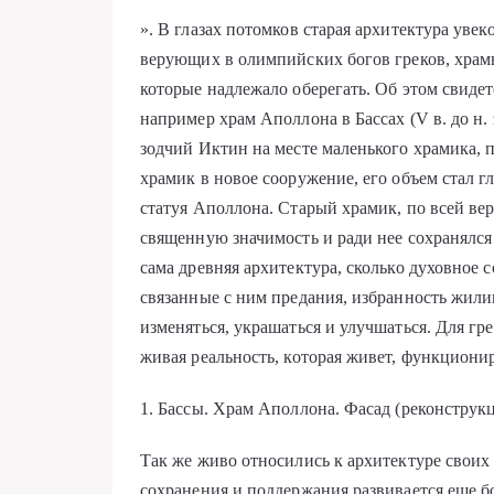
». В глазах потомков старая архитектура уве
верующих в олимпийских богов греков, храм
которые надлежало оберегать. Об этом свидет
например храм Аполлона в Бассах (V в. до н.
зодчий Иктин на месте маленького храмика,
храмик в новое сооружение, его объем стал г
статуя Аполлона. Старый храмик, по всей вер
священную значимость и ради нее сохранялся 
сама древняя архитектура, сколько духовное 
связанные с ним предания, избранность жил
изменяться, украшаться и улучшаться. Для гре
живая реальность, которая живет, функционир
1. Бассы. Храм Аполлона. Фасад (реконструкц
Так же живо относились к архитектуре своих
сохранения и поддержания развивается еще б