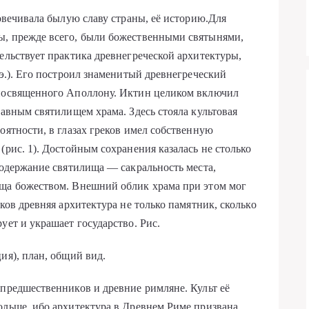
ковечивала былую славу страны, её историю.Для
ы, прежде всего, были божественными святынями,
ельствует практика древнегреческой архитектуры,
 э.). Его построил знаменитый древнегреческий
 посвященного Аполлону. Иктин целиком включил
лавным святилищем храма. Здесь стояла культовая
оятности, в глазах греков имел собственную
(рис. 1). Достойным сохранения казалась не столько
содержание святилища — сакральность места,
ища божеством. Внешний облик храма при этом мог
ков древняя архитектура не только памятник, сколько
ует и украшает государство. Рис.
ия), план, общий вид.
 предшественников и древние римляне. Культ её
ольше, ибо архитектура в Древнем Риме призвана