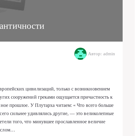
античности
Автор: admin
европейских цивилизаций, только с возникновением
ругих сооружений греками ощущается причастность к
нное прошлое. У Плутарха читаем: « Что всего больше
всего сильнее удивлялись другие, — это великолепные
етели того, что минувшее прославленное величие
мыслом…