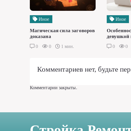
Иное
Иное
Магическая сила заговоров
Особеннос
доказана
девушкой 
0
0
1 мин.
0
0
Комментариев нет, будьте пер
Комментарии закрыты.
Стройка Ремон