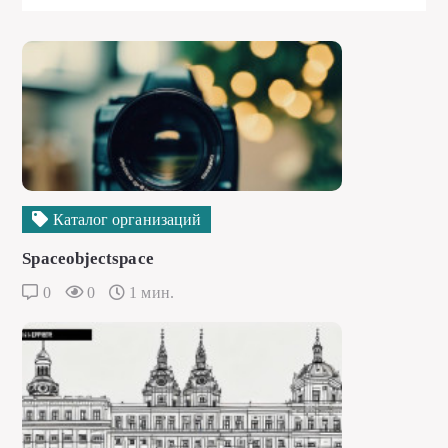
Каталог организаций
Spaceobjectspace
0
0
1 мин.