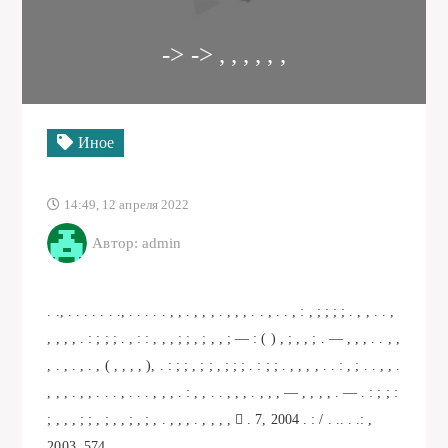
-> -> , , , , , ,
Иное
14:49, 12 апреля 2022
Автор: admin
. ., . . . . . . ., . . . . . , , . , , , . , , , . . , . . , : , ; ; ; ; . , , . . ,
, , , , . : ; ; ; . , : : , , , ; ; , ; , , ; — : ( ) , ; , , ; . — , , , . . , ,
, . , . , . , ( , , , , ), . : ; ; , ; ; , ; ; ; . : ; ; . , , , , . . : , ; . . , , .
, , , . , , . . . , . . . , , , . : , , . . , , , . , , , — , , , , . — . : ; ; :
; , , , ; ; , ; , , ; , ; , . , , , . , , , ,  . 7, 2004 . : / . .. . .: ,
2003. 574 .