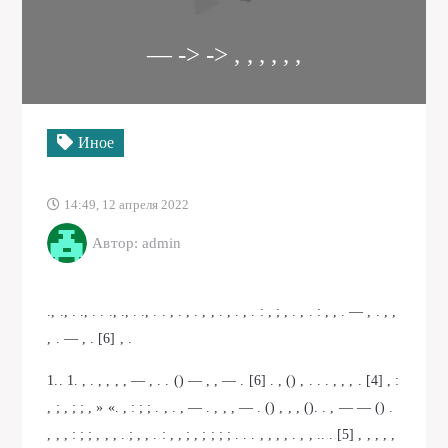
— -> -> , , , , , ,
Иное
14:49, 12 апреля 2022
Автор: admin
., ., . ., . . ., ., . ., . . , . , . , , . , . , . : , ; , . , . : , , . — , . , ,
, . — , . [6] , .
1.. 1. , . , , , , — , . . () — , , — . [6] . , () , . . . , , , . [4] , :
, ; , ; ; , » «. , : ; ; . , . , — . , , , — . () , , , (). . , — — () .
, , , : ; ; , , , . ; , , . : , , ; , ; ; ; ; . . . , , , , . , , .. . [5] , , , , ,