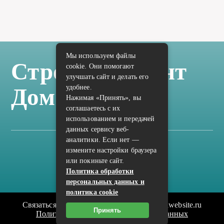
Мы используем файлы
Стройка Ремонт
cookie. Они помогают
улучшать сайт и делать его
удобнее.
Дом Отделка
Нажимая «Принять», вы
соглашаетесь с их
использованием и передачей
данных сервису веб-
аналитики. Если нет —
измените настройки браузера
Карта сайта
или покиньте сайт.
Политика конфиденциальности
Политика обработки
персональных данных и
политика cookie
Связаться с редакцией сайта: vilic.ru@mailwebsite.ru
Принять
Политика обработки персональных данных