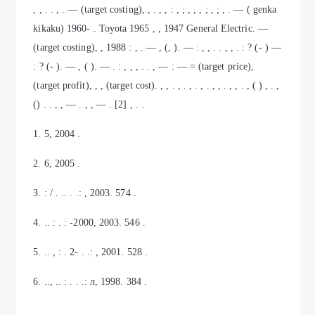
, , . . , . — (target costing), , . , , : , ; , , , ; , ; , . — ( genka
kikaku) 1960- . Toyota 1965 , , 1947 General Electric. —
(target costing), , 1988 : , . — , (, ). — : , , . . , , . : ? (- ) —
: ? (- ). — , ( ). — . : , , , . . , — : — = (target price),
(target profit), , , (target cost). , , . , . , . , . , , . , , . , ( ) , . ,
() . . , , — . , , — . [2] , . .
1. 5, 2004 .
2. 6, 2005 .
3. : / . .. . .: , 2003. 574 .
4. .. : . : -2000, 2003. 546 .
5. .. , : . 2- . .: , 2001. 528 .
6. .., .. : . . .: л, 1998. 384 .