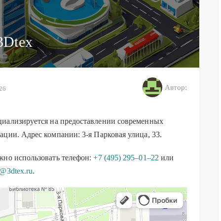
3Dtex
Автор:
026
циализируется на предоставлении современных
ции. Адрес компании: 3-я Парковая улица, 33.
жно использовать телефон:
+7 (495) 295‒01‒22
или
o@3dtex.ru
.