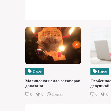
Иное
Иное
Магическая сила заговоров
Особеннос
доказана
девушкой 
0
0
1 мин.
0
0