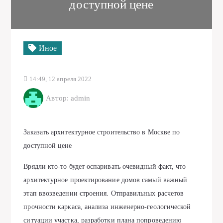
строительство в Москве по
доступной цене
Мы используем файлы
cookie. Они помогают
улучшать сайт и делать его
Иное
удобнее.
Нажимая «Принять», вы
соглашаетесь с их
14:49, 12 апреля 2022
использованием и передачей
данных сервису веб-
Автор: admin
аналитики. Если нет —
измените настройки браузера
или покиньте сайт.
Заказать архитектурное строительство в Москве по
Политика обработки
доступной цене
персональных данных и
политика cookie
Врядли кто-то будет оспаривать очевидный факт, что
Принять
архитектурное проектирование домов самый важный
этап ввозведении строения. Отправильных расчетов