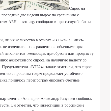
Спрос на
а последние две недели вырос по сравнению с
этом АБН в пятницу сообщили в пресс-службе банка
, ни их количество в офисах «ВТБ24» в Санкт-
ак не изменились по сравнению с обычными для
дей из клиентов, желающих приобрести или продать ту
о-либо ажиотажного спроса на наличную валюту со
. Представители «ВТБ24» также отметили, что спрос
внению с прошлым годом продолжает устойчиво
 банка пришлось перепрограммировать счетные
епартамента «Альпари» Александр Разуваев сообщил,
вгусте. Он отметил, что инвестиции в российские