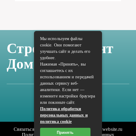
Мы используем файлы
Стройка Ремонт
cookie. Они помогают
улучшать сайт и делать его
удобнее.
Дом Отделка
Нажимая «Принять», вы
соглашаетесь с их
использованием и передачей
данных сервису веб-
аналитики. Если нет —
измените настройки браузера
Карта сайта
или покиньте сайт.
Политика конфиденциальности
Политика обработки
персональных данных и
политика cookie
Связаться с редакцией сайта: vilic.ru@mailwebsite.ru
Принять
Политика обработки персональных данных