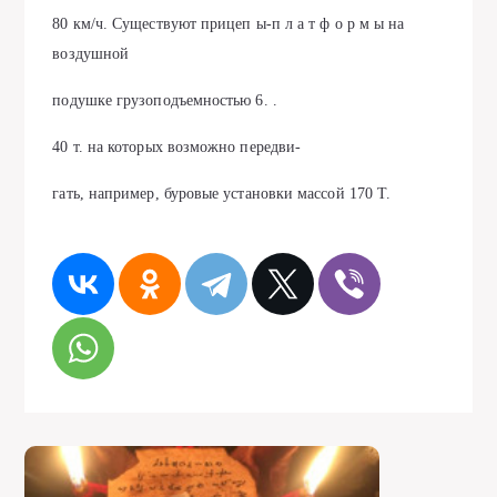
80 км/ч. Существуют прицеп ы-п л а т ф о р м ы на
воздушной
подушке грузоподъемностью 6. .
40 т. на которых возможно передви-
гать, например, буровые установки массой 170 Т.