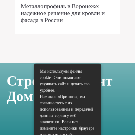
Металлопрофиль в Воронеже:
надежное решение для кровли и
фасада в России
Мы используем файлы
Стройка Ремонт
cookie. Они помогают
улучшать сайт и делать его
удобнее.
Дом Отделка
Нажимая «Принять», вы
соглашаетесь с их
использованием и передачей
данных сервису веб-
аналитики. Если нет —
измените настройки браузера
Карта сайта
или покиньте сайт.