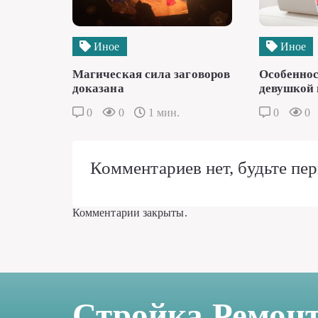
Иное
Иное
Магическая сила заговоров
Особеннос
доказана
девушкой 
0
0
1 мин.
0
0
Комментариев нет, будьте пер
Комментарии закрыты.
Стройка Ремон