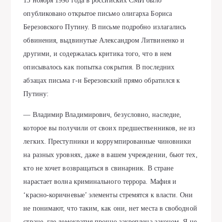
13 ноября 1998 года в российских СМИ было
опубликовано открытое письмо олигарха Бориса
Березовского Путину. В письме подробно излагались
обвинения, выдвинутые Александром Литвиненко и
другими, и содержалась критика того, что в нем
описывалось как попытка сокрытия. В последних
абзацах письма г-н Березовский прямо обратился к
Путину:
— Владимир Владимирович, безусловно, наследие,
которое вы получили от своих предшественников, не из
легких. Преступники и коррумпированные чиновники
на разных уровнях, даже в вашем учреждении, бьют тех,
кто не хочет возвращаться в свинарник. В стране
нарастает волна криминального террора. Мафия и
‘красно-коричневые’ элементы стремятся к власти. Они
не понимают, что таким, как они, нет места в свободной
стране, где демократия прочно закреплена законом. Я не