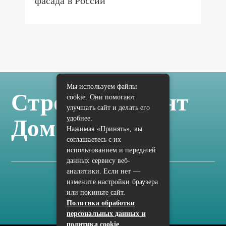
фасада в России
Мы используем файлы
Стройка Ремонт
cookie. Они помогают
улучшать сайт и делать его
удобнее.
Дом Отделка
Нажимая «Принять», вы
соглашаетесь с их
использованием и передачей
данных сервису веб-
аналитики. Если нет —
измените настройки браузера
Карта сайта
или покиньте сайт.
Политика конфиденциальности
Политика обработки
персональных данных и
политика cookie