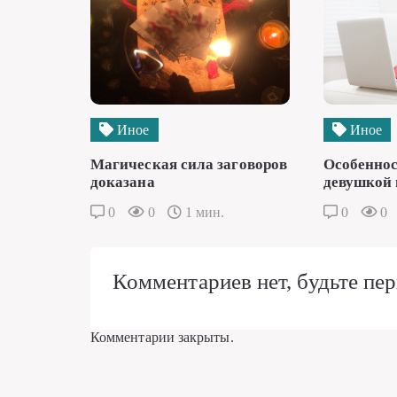
Иное
Иное
Магическая сила заговоров
Особеннос
доказана
девушкой 
0
0
1 мин.
0
0
Комментариев нет, будьте пер
Комментарии закрыты.