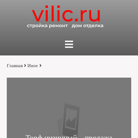
Главная
Иное
Торф низинный – продажа