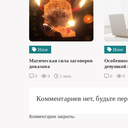
Иное
Иное
Магическая сила заговоров
Особеннос
доказана
девушкой 
0
0
1 мин.
0
0
Комментариев нет, будьте пер
Комментарии закрыты.