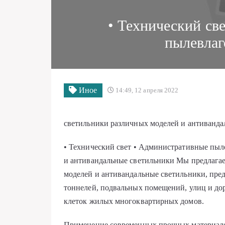
• Технический св
пылевла
Иное
14:49, 12 апреля 2022
светильники различных моделей и антиванда
• Технический свет • Административные пы
и антивандальные светильники Мы предлага
моделей и антивандальные светильники, пре
тоннелей, подвальных помещений, улиц и до
клеток жилых многоквартирных домов.
Применение современных прочных материало