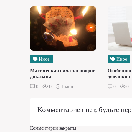
Иное
Иное
Магическая сила заговоров
Особеннос
доказана
девушкой 
0
0
1 мин.
0
0
Комментариев нет, будьте пер
Комментарии закрыты.