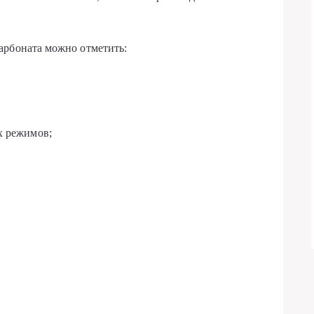
арбоната можно отметить:
х режимов;