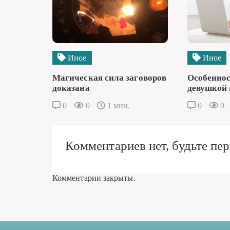
Иное
Иное
Магическая сила заговоров
Особеннос
доказана
девушкой 
0
0
1 мин.
0
0
Комментариев нет, будьте пер
Комментарии закрыты.