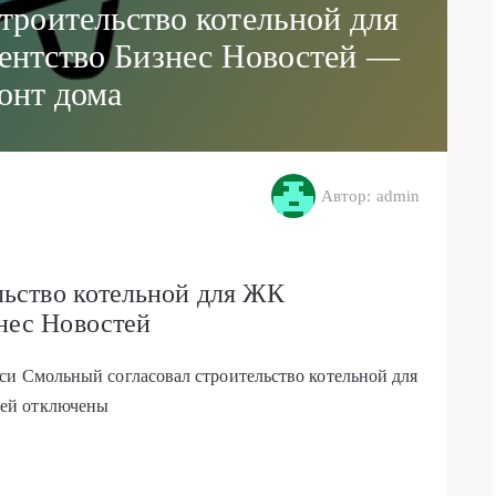
троительство котельной для
нтство Бизнес Новостей —
онт дома
Автор: admin
льство котельной для ЖК
нес Новостей
иси Смольный согласовал строительство котельной для
ей
отключены