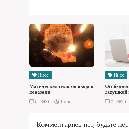
Иное
Иное
Магическая сила заговоров
Особеннос
доказана
девушкой 
0
0
1 мин.
0
0
Комментариев нет, будьте пер