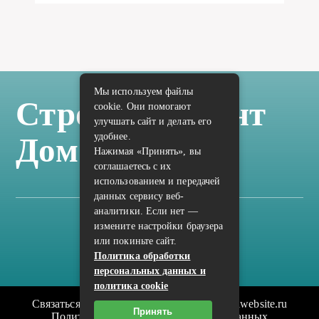
Мы используем файлы
Стройка Ремонт
cookie. Они помогают
улучшать сайт и делать его
удобнее.
Дом Отделка
Нажимая «Принять», вы
соглашаетесь с их
использованием и передачей
данных сервису веб-
аналитики. Если нет —
измените настройки браузера
Карта сайта
или покиньте сайт.
Политика конфиденциальности
Политика обработки
персональных данных и
политика cookie
Связаться с редакцией сайта: vilic.ru@mailwebsite.ru
Принять
Политика обработки персональных данных