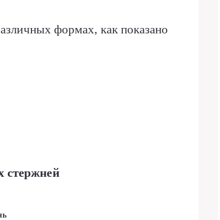
различных формах, как показано
х стержней
нь