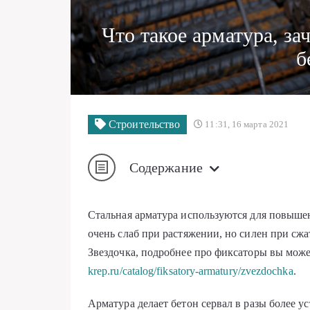
Что такое арматура, за
б
Строительство
11:31, 16 марта 2021
Содержание
Стальная арматура используются для повышен
очень слаб при растяжении, но силен при сж
Звездочка, подробнее про фиксаторы вы може
krep.ru/catalog/fiksatory-armatury/zvezdochka
.
Арматура делает бетон сервал в разы более 