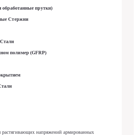
 обработанные прутки)
ные Стержни
 Стали
ном полимер (GFRP)
окрытием
Стали
ля растягивающих напряжений армированных