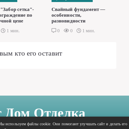
"Забор сетка"-
Свайный фундамент —
ограждение по
особенности,
чной цене
разновидности
1 мин.
0
0
1 мин.
вым кто его оставит
т Дом Отделка
Мы используем файлы cookie. Они помогают улучшать сайт и делать его