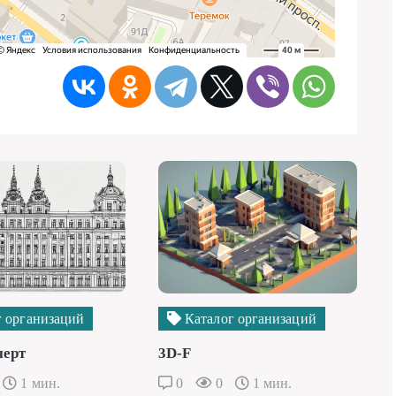
 организаций
Каталог организаций
перт
3D-F
1 мин.
0
0
1 мин.