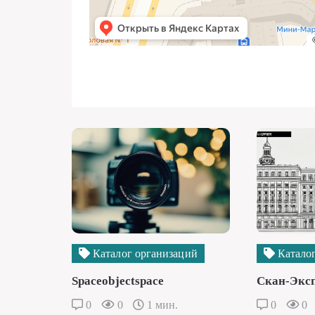
Каталог организаций
Каталог
Spaceobjectspace
Скан-Экс
0
0
1 мин.
0
0