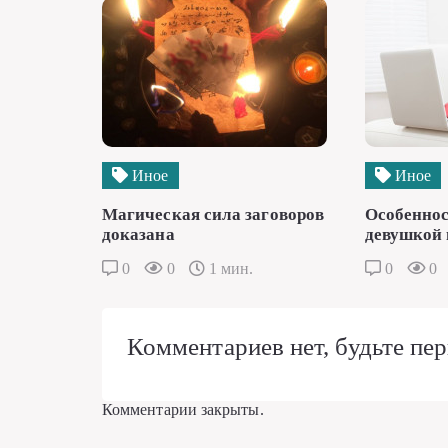
Иное
Иное
Магическая сила заговоров
Особеннос
доказана
девушкой 
0
0
1 мин.
0
0
Комментариев нет, будьте пер
Комментарии закрыты.