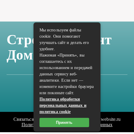
Мы используем файлы
Стройка Ремонт
cookie. Они помогают
улучшать сайт и делать его
удобнее.
Дом Отделка
Нажимая «Принять», вы
соглашаетесь с их
использованием и передачей
данных сервису веб-
аналитики. Если нет —
измените настройки браузера
Карта сайта
или покиньте сайт.
Политика конфиденциальности
Политика обработки
персональных данных и
политика cookie
Связаться с редакцией сайта: vilic.ru@mailwebsite.ru
Принять
Политика обработки персональных данных