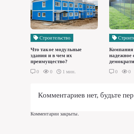
Строительство
Строит
Что такое модульные
Компания 
здания и в чем их
надежное 
преимущество?
демократи
0
0
1 мин.
0
0
Комментариев нет, будьте пер
Комментарии закрыты.