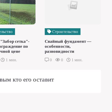
ельство
Строительство
"Забор сетка"-
Свайный фундамент —
ограждение по
особенности,
чной цене
разновидности
1 мин.
0
0
1 мин.
вым кто его оставит