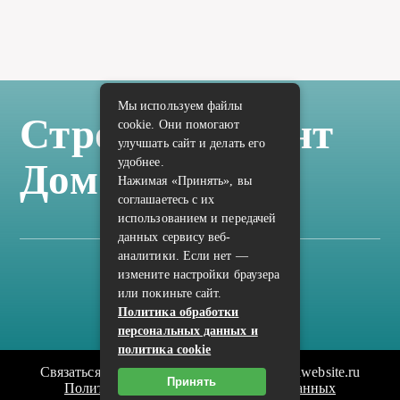
Мы используем файлы
Стройка Ремонт
cookie. Они помогают
улучшать сайт и делать его
удобнее.
Дом Отделка
Нажимая «Принять», вы
соглашаетесь с их
использованием и передачей
данных сервису веб-
аналитики. Если нет —
измените настройки браузера
Карта сайта
или покиньте сайт.
Политика конфиденциальности
Политика обработки
персональных данных и
политика cookie
Связаться с редакцией сайта: vilic.ru@mailwebsite.ru
Принять
Политика обработки персональных данных