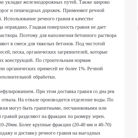
при укладке железнодорожных путей. Также широко
дорог и пешеходных дорожек. Применяют речной
. Использование речного гравия в качестве
а оправдано. Гладкая поверхность гравия не дает
аствора. Поэтому для наполнения бетонного раствора
яют в смеси для тяжелых бетонов. Под чистотой
сей, песка, органических загрязнителей, которые
ых конструкций. По строительным нормам
ли органических примесей не более 1%. Речной
дополнительной обработки.
рефулированием. При этом доставка гравия со дна рек
у отвала. На отвале производится отделение воды. По
равия могут быть гранитными, песчаниковыми или
гравий разделяют на фракции по размеру зерен.
10-20мм. Более крупные фракции (20-40 мм и 40-70)
одажу и доставку речного гравия на выгодных