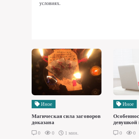
условиях.
Иное
Иное
Магическая сила заговоров
Особеннос
доказана
девушкой 
0
0
1 мин.
0
0