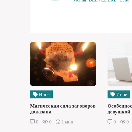
Иное
Иное
Магическая сила заговоров
Особеннос
доказана
девушкой 
0
0
1 мин.
0
0