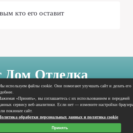
вым кто его оставит
т Дом Отделка
Мы используем файлы cookie. Они помогают улучшать сайт и делать его
удобнее.
Нажимая «Принять», вы соглашаетесь с их использованием и передачей
данных сервису веб-аналитики. Если нет — измените настройки браузер
или покиньте сайт.
Политика обработки персональных данных и политика cookie
Связаться с редакцией сайта: vilic.ru@mailwebsite.ru
Принять
Политика обработки персональных данных