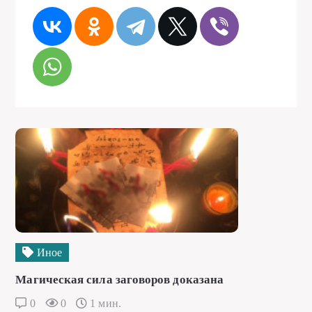
Иное
Магическая сила заговоров доказана
0
0
1 мин.