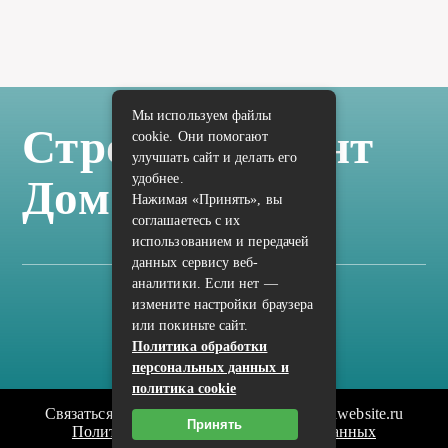
Мы используем файлы
Стройка Ремонт
cookie. Они помогают
улучшать сайт и делать его
удобнее.
Дом Отделка
Нажимая «Принять», вы
соглашаетесь с их
использованием и передачей
данных сервису веб-
аналитики. Если нет —
измените настройки браузера
Карта сайта
или покиньте сайт.
Политика конфиденциальности
Политика обработки
персональных данных и
политика cookie
Связаться с редакцией сайта: vilic.ru@mailwebsite.ru
Принять
Политика обработки персональных данных