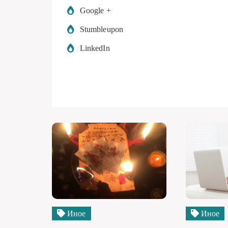
Google +
Stumbleupon
LinkedIn
Иное
Иное