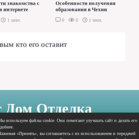
ти знакомства с
Особенности получения
в интернете
образования в Чехии
1 мин.
0
0
1 мин.
вым кто его оставит
т Дом Отделка
Мы используем файлы cookie. Они помогают улучшать сайт и делать его
удобнее.
Нажимая «Принять», вы соглашаетесь с их использованием и передачей